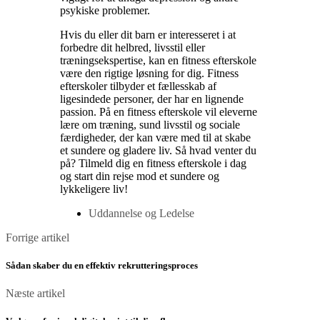
psykiske problemer.
Hvis du eller dit barn er interesseret i at
forbedre dit helbred, livsstil eller
træningsekspertise, kan en fitness efterskole
være den rigtige løsning for dig. Fitness
efterskoler tilbyder et fællesskab af
ligesindede personer, der har en lignende
passion. På en fitness efterskole vil eleverne
lære om træning, sund livsstil og sociale
færdigheder, der kan være med til at skabe
et sundere og gladere liv. Så hvad venter du
på? Tilmeld dig en fitness efterskole i dag
og start din rejse mod et sundere og
lykkeligere liv!
Uddannelse og Ledelse
Posts
Forrige
Forrige artikel
artikel
navigation
Sådan skaber du en effektiv rekrutteringsproces
Næste
Næste artikel
artikel