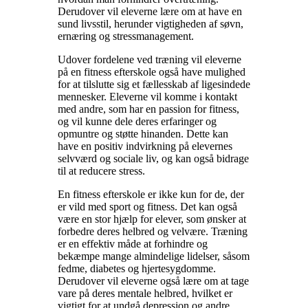
Derudover vil eleverne lære om at have en
sund livsstil, herunder vigtigheden af søvn,
ernæring og stressmanagement.
Udover fordelene ved træning vil eleverne
på en fitness efterskole også have mulighed
for at tilslutte sig et fællesskab af ligesindede
mennesker. Eleverne vil komme i kontakt
med andre, som har en passion for fitness,
og vil kunne dele deres erfaringer og
opmuntre og støtte hinanden. Dette kan
have en positiv indvirkning på elevernes
selvværd og sociale liv, og kan også bidrage
til at reducere stress.
En fitness efterskole er ikke kun for de, der
er vild med sport og fitness. Det kan også
være en stor hjælp for elever, som ønsker at
forbedre deres helbred og velvære. Træning
er en effektiv måde at forhindre og
bekæmpe mange almindelige lidelser, såsom
fedme, diabetes og hjertesygdomme.
Derudover vil eleverne også lære om at tage
vare på deres mentale helbred, hvilket er
vigtigt for at undgå depression og andre