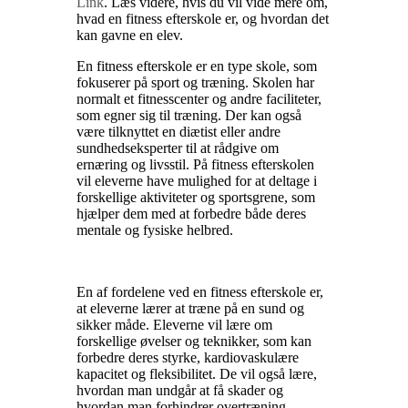
Link
. Læs videre, hvis du vil vide mere om,
hvad en fitness efterskole er, og hvordan det
kan gavne en elev.
En fitness efterskole er en type skole, som
fokuserer på sport og træning. Skolen har
normalt et fitnesscenter og andre faciliteter,
som egner sig til træning. Der kan også
være tilknyttet en diætist eller andre
sundhedseksperter til at rådgive om
ernæring og livsstil. På fitness efterskolen
vil eleverne have mulighed for at deltage i
forskellige aktiviteter og sportsgrene, som
hjælper dem med at forbedre både deres
mentale og fysiske helbred.
En af fordelene ved en fitness efterskole er,
at eleverne lærer at træne på en sund og
sikker måde. Eleverne vil lære om
forskellige øvelser og teknikker, som kan
forbedre deres styrke, kardiovaskulære
kapacitet og fleksibilitet. De vil også lære,
hvordan man undgår at få skader og
hvordan man forhindrer overtræning.