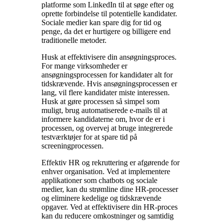
platforme som LinkedIn til at søge efter og
oprette forbindelse til potentielle kandidater.
Sociale medier kan spare dig for tid og
penge, da det er hurtigere og billigere end
traditionelle metoder.
Husk at effektivisere din ansøgningsproces.
For mange virksomheder er
ansøgningsprocessen for kandidater alt for
tidskrævende. Hvis ansøgningsprocessen er
lang, vil flere kandidater miste interessen.
Husk at gøre processen så simpel som
muligt, brug automatiserede e-mails til at
informere kandidaterne om, hvor de er i
processen, og overvej at bruge integrerede
testværktøjer for at spare tid på
screeningprocessen.
Effektiv HR og rekruttering er afgørende for
enhver organisation. Ved at implementere
applikationer som chatbots og sociale
medier, kan du strømline dine HR-processer
og eliminere kedelige og tidskrævende
opgaver. Ved at effektivisere din HR-proces
kan du reducere omkostninger og samtidig