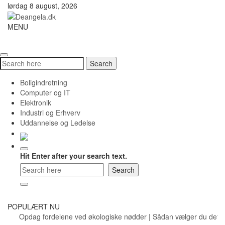
Skip
lørdag 8 august, 2026
to
content
Deangela.dk
MENU
Toggle
navigati
Search
Search
for:
Boligindretning
Computer og IT
Elektronik
Industri og Erhverv
Uddannelse og Ledelse
Hit Enter after your search text.
POPULÆRT NU
Opdag fordelene ved økologiske nødder
|
Sådan vælger du det rigt