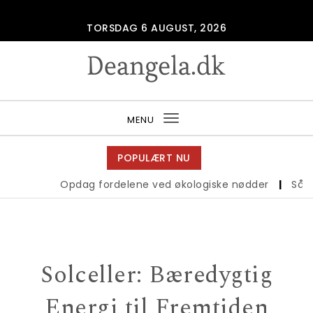
Skip to content
TORSDAG 6 AUGUST, 2026
Deangela.dk
MENU
Toggle
navigation
POPULÆRT NU
Opdag fordelene ved økologiske nødder
|
Sådan
Solceller: Bæredygtig
Energi til Fremtiden