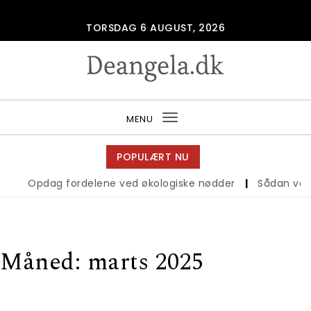
Skip to content
TORSDAG 6 AUGUST, 2026
Deangela.dk
MENU
Toggle
navigation
POPULÆRT NU
Opdag fordelene ved økologiske nødder
|
Sådan vælger 
Måned:
marts 2025