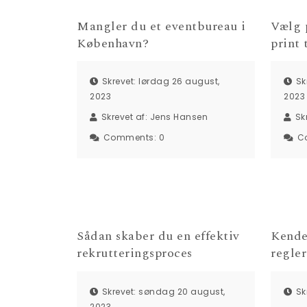
Mangler du et eventbureau i
Vælg p
København?
print 
Skrevet: lørdag 26 august,
Sk
2023
2023
Skrevet af:
Jens Hansen
Sk
Comments:
0
C
Sådan skaber du en effektiv
Kende
rekrutteringsproces
regler
Skrevet: søndag 20 august,
Sk
2023