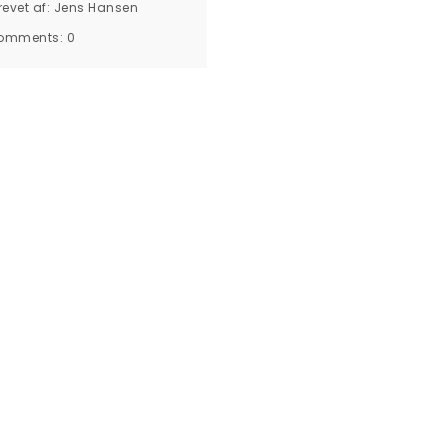
revet af:
Jens Hansen
omments:
0