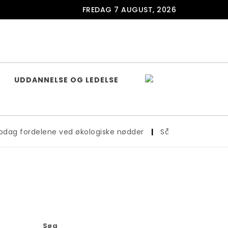
FREDAG 7 AUGUST, 2026
UDDANNELSE OG LEDELSE
rdelene ved økologiske nødder
|
Sådan vælger du det rig
Søg