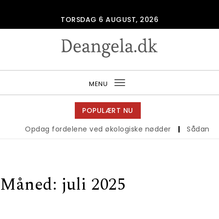
Skip to content
TORSDAG 6 AUGUST, 2026
Deangela.dk
MENU
Toggle
navigation
POPULÆRT NU
Opdag fordelene ved økologiske nødder
|
Sådan vælge
Måned:
juli 2025